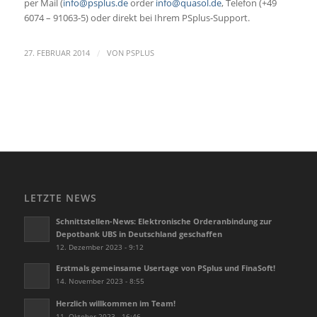
per Mail (
info@psplus.de
order
info@quasol.de
, Telefon (+49
6074 – 91063-5) oder direkt bei Ihrem PSplus-Support.
/
27. FEBRUAR 2014
VON
PSPLUS
LETZTE NEWS
Schnittstellen-News: Elektronische Orderanbindung zur
Depotbank UBS in Deutschland geschaffen
12. Dezember 2023 - 9:12
Erstmals gemeinsame Usertage von PSplus und FinaSoft!
14. November 2023 - 8:55
Herzlich willkommen im Team!
11. Oktober 2023 - 16:46