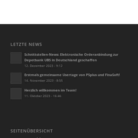
LETZTE NEWS
Schnittstellen-News: Elektronische Orderanbindung zur
Depotbank UBS in Deutschland geschaffen
12. Dezember 2023 - 9:12
Erstmals gemeinsame Usertage von PSplus und FinaSoft!
14. November 2023 - 8:55
Herzlich willkommen im Team!
11. Oktober 2023 - 16:46
SEITENÜBERSICHT