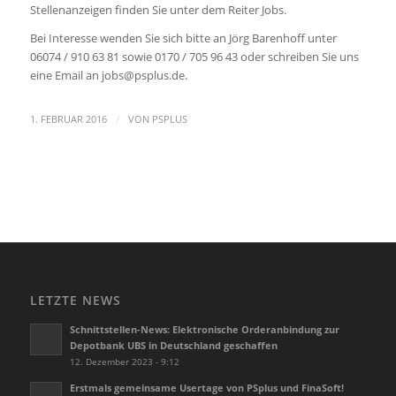
Stellenanzeigen finden Sie unter dem Reiter Jobs.
Bei Interesse wenden Sie sich bitte an Jörg Barenhoff unter
06074 / 910 63 81 sowie 0170 / 705 96 43 oder schreiben Sie uns
eine Email an jobs@psplus.de.
/
1. FEBRUAR 2016
VON
PSPLUS
LETZTE NEWS
Schnittstellen-News: Elektronische Orderanbindung zur
Depotbank UBS in Deutschland geschaffen
12. Dezember 2023 - 9:12
Erstmals gemeinsame Usertage von PSplus und FinaSoft!