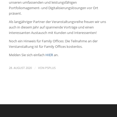
unseren umfassenden und leistungsfähigen
Portfoliomagement- und Digitalisierungslösungen vor Ort
präsent.
Als langjähriger Partner der Veranstaltungsreihe freuen wir uns
auch in diesem Jahr auf spannende Vorträge und einen
interessanten Austausch mit Kunden und Interessenten!
Noch ein Hinweis für Family Offices: Die Teilnahme an der
Verstanstaltung ist für Family Offices kostenlos.
Melden Sie sich einfach
HIER
an.
/
28. AUGUST 2020
VON
PSPLUS