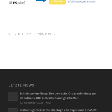
/
9. DEZEMBER 2020
VON
PSPLUS
LETZTE NEWS
Schnittstellen-News: Elektronische Orderanbindung zur
Depotbank UBS in Deutschland geschaffen
12. Dezember 2023 - 9:12
Erstmals gemeinsame Usertage von PSplus und FinaSoft!