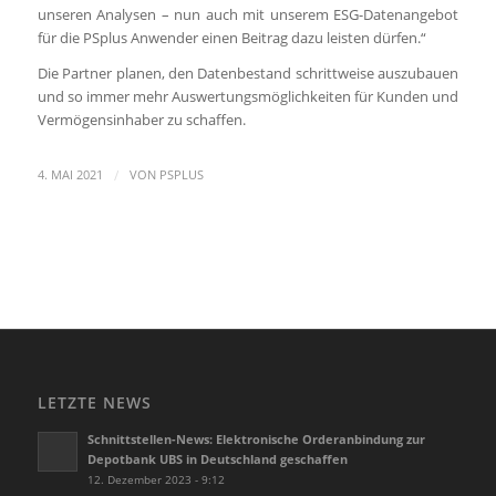
unseren Analysen – nun auch mit unserem ESG-Datenangebot
für die PSplus Anwender einen Beitrag dazu leisten dürfen.“
Die Partner planen, den Datenbestand schrittweise auszubauen
und so immer mehr Auswertungsmöglichkeiten für Kunden und
Vermögensinhaber zu schaffen.
/
4. MAI 2021
VON
PSPLUS
LETZTE NEWS
Schnittstellen-News: Elektronische Orderanbindung zur
Depotbank UBS in Deutschland geschaffen
12. Dezember 2023 - 9:12