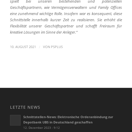
spielt bei unseren bestehenden und potenziellen
Geschäftspartnern, wie Vermögensverwaltern und Family Offices
eine zunehmend wichtige Rolle. Insofern war es konsequent, diese
Schnittstelle innerhalb kurzer Zeit zu realisieren. Sie erhöht die
Flexibilität unserer Geschäftspartner und schafft Freiraum für
kreative Lösungen im Sinne der Anleger.“
/
10. AUGUST 2021
VON
PSPLUS
LETZTE NEWS
Schnittstellen-News: Elektronische Orderanbindung zur
Depotbank UBS in Deutschland geschaffen
12. Dezember 2023 - 9:12