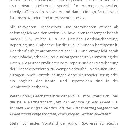
150 Private-Label-Fonds speziell für Vermögensverwalter,
Family Offices & Co. verwaltet und damit eine große Relevanz
für unsere Kunden und Interessenten besitzt.
Alle relevanten Transaktions- und Stammdaten werden ab
sofort täglich von der Axxion S.A. bzw. ihrer Tochtergesellschaft
navAXX S.A., welche u. a. die Bereiche Fondsbuchhaltung,
Reporting und IT abdeckt, für die PSplus-Kunden bereitgestellt.
Der Abruf erfolgt automatisiert per SFTP und ermöglicht somit
eine einfache, schnelle und qualitätsgesicherte Verarbeitung der
Daten. Die Nutzer profitieren vom Import und der Verarbeitung
der Transaktionsdaten zu Wertpapierkäufen, -verkäufen und -
erträgen. Auch Kontobuchungen ohne Wertpapier-Bezug oder
ein Abgleich der Konto- und Depotsalden sind in der
Schnittstelle enthalten.
Peter Dobler, Geschäftsführer der PSplus GmbH, freut sich über
die neue Partnerschaft:
„Mit der Anbindung der Axxion S.A.
konnten wir einigen Kunden, die das Dienstleistungsangebot der
Axxion schon lange schätzen, einen großen Gefallen erweisen.“
Stefan Schneider, Vorstand der Axxion S.A. ergänzt: „
PSplus